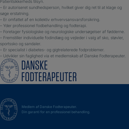
Patientsikkerheds tilsyn.
– Er autoriseret sundhedsperson, hvilket giver dig ret til at klage og
søge erstatning.
– Er omfattet af en kollektiv erhvervsansvarsforsikring.
– Yder professionel fodbehandling og fodterapi.
– Foretager fysiologiske og neurologiske undersøgelser af fødderne.
– Fremstiller individuelle fodindlæg og vejleder i valg af sko, støvler,
sportssko og sandaler.
– Er specialist i diabetes- og gigtrelaterede fodproblemer.
– Udvikler sin faglighed via et medlemskab af Danske Fodterapeuter.
Medlem af Danske Fodterapeuter.
Din garanti for en professionel behandling.