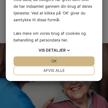
Hos os har vi god tid til at komme godt omkring
de har indsamlet gennem din brug af deres
fodproblemer og årsagerne til dem, mens du sidder i
tjenester. Ved at klikke på 'OK' giver du
stolen.
samtykke til disse formål.
LÆS MERE OM OS
Læs mere om vores brug af cookies og
behandling af persondata
her
.
VIS
DETALJER
JA
NEJ
OK
JA
NEJ
NØDVENDIGE
PRÆFERENCER
AFVIS ALLE
JA
NEJ
JA
NEJ
MARKETING
STATISTIK