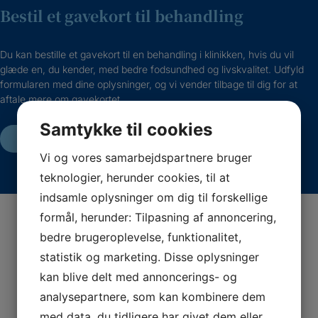
Bestil et gavekort til behandling
Du kan bestille et gavekort til en behandling i klinikken, hvis du vil
glæde en, du kender, med bedre fodsundhed og livskvalitet. Udfyld
formularen med dine oplysninger, og vi vender tilbage til dig for at
aftale mere om gavekortet.
Samtykke til cookies
BESTIL GAVEKORT
Vi og vores samarbejdspartnere bruger
teknologier, herunder cookies, til at
indsamle oplysninger om dig til forskellige
formål, herunder: Tilpasning af annoncering,
Vi giver os tid til dig
bedre brugeroplevelse, funktionalitet,
statistik og marketing. Disse oplysninger
Vi kerer os om din fodsundhed og gør os umage med
kan blive delt med annoncerings- og
at møde dig, hvor du er, uanset om du er 14 eller 84
analysepartnere, som kan kombinere dem
år.
med data, du tidligere har givet dem eller